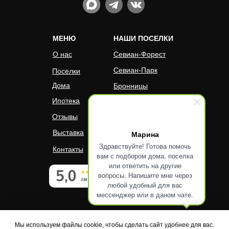
МЕНЮ
НАШИ ПОСЕЛКИ
О нас
Севиан-Форест
Севиан-Парк
Поселки
Дома
Бронницы
Ипотека
Новое Тяжино
Отзывы
Выставка
Марина
Здравствуйте! Готова помочь
Контакты
вам с подбором дома, поселка
или ответить на другие
вопросы. Напишите мне через
любой удобный для вас
мессенджер или в даном чате.
Мы используем файлы cookie, чтобы сделать сайт удобнее для вас.