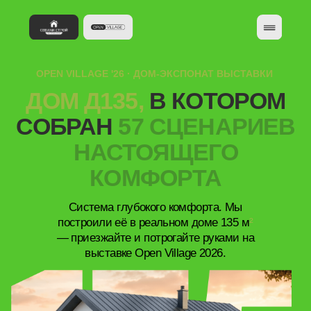
OPEN VILLAGE '26 · ДОМ-ЭКСПОНАТ ВЫСТАВКИ
ДОМ Д135,
В КОТОРОМ
СОБРАН
57 СЦЕНАРИЕВ
НАСТОЯЩЕГО
КОМФОРТА
Cистема глубокого комфорта. Мы
построили её в реальном доме 135 м
²
— приезжайте и потрогайте руками на
выставке Open Village 2026.