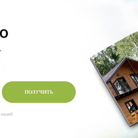
Ю
ь
ПОЛУЧИТЬ
и нашей