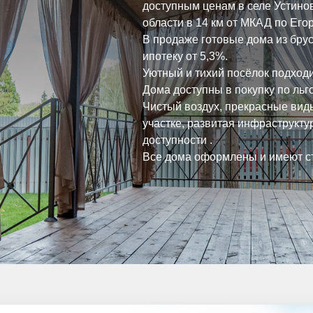
доступным ценам в селе Устино
области в 14 км от МКАД по Его
В продаже готовые дома из бруса
ипотеку от 5,3%.
Уютный и тихий посёлок подход
Дома доступны в покупку по ль
Чистый воздух, прекрасные вид
участке, развитая инфраструкту
доступности .
Все дома оформлены и имеют ст