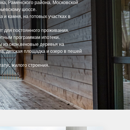
вка, Раменского района, Московской
рьевскому шоссе.
 и камня, на готовых участках в
ит для постоянного проживания.
готным программам ипотеки.
ы из окон,вековые деревья на
ра, детская площадка и озеро в пешей
атус жилого строения.